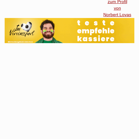
zum Profil
von
Norbert Lovas