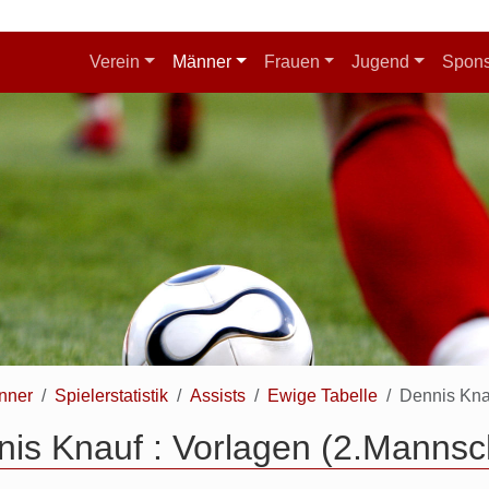
Verein
Männer
Frauen
Jugend
Spon
nner
Spielerstatistik
Assists
Ewige Tabelle
Dennis Kna
is Knauf : Vorlagen (2.Mannsc