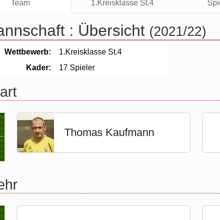
Team
1.Kreisklasse St.4
Spi
annschaft :
Übersicht
(2021/22)
Wettbewerb:
1.Kreisklasse St.4
Kader:
17 Spieler
art
Thomas Kaufmann
ehr